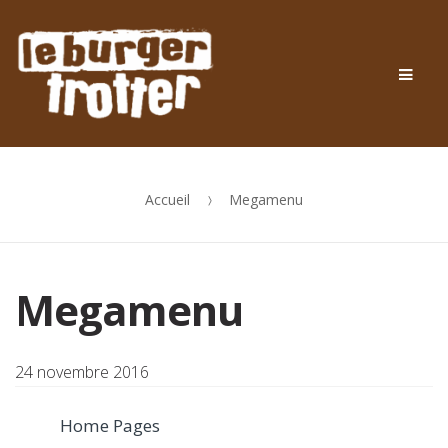
Skip
Skip
to
to
Men
navigation
content
Accueil
Megamenu
Megamenu
24 novembre 2016
Home Pages